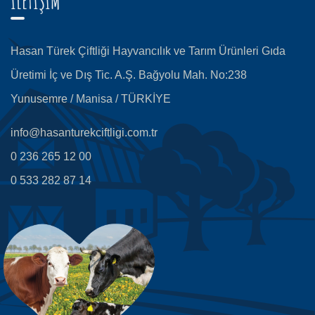
İLETİŞİM
Hasan Türek Çiftliği Hayvancılık ve Tarım Ürünleri Gıda
Üretimi İç ve Dış Tic. A.Ş. Bağyolu Mah. No:238
Yunusemre / Manisa / TÜRKİYE
info@hasanturekciftligi.com.tr
0 236 265 12 00
0 533 282 87 14