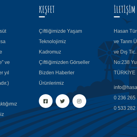
KEŞFET
İLETİŞİM
süt
Çiftliğimizde Yaşam
Hasan Türe
isa
Teknolojimiz
ve Tarım Ü
e
Kadromuz
ve Dış Tic
e” ve
Çiftliğimizden Görseller
No:238 Yu
r yıl
Bizden Haberler
TÜRKİYE
dır.)
Ürünlerimiz
info@hasan
0 236 265
aktığımız
0 533 282
iz