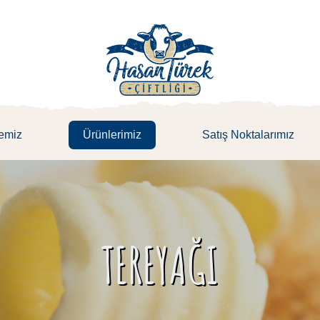
emiz
Ürünlerimiz
Satış Noktalarımız
TEREYAĞI