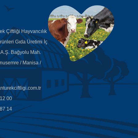
k Çiftliği Hayvancılık
rünleri Gıda Üretimi İç
. A.Ş. Bağyolu Mah.
nusemre / Manisa /
turekciftligi.com.tr
 12 00
 87 14