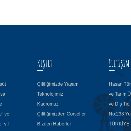
KEŞFET
İLETİŞİM
süt
Çiftliğimizde Yaşam
Hasan Türe
isa
Teknolojimiz
ve Tarım Ü
e
Kadromuz
ve Dış Tic
e” ve
Çiftliğimizden Görseller
No:238 Yu
r yıl
Bizden Haberler
TÜRKİYE