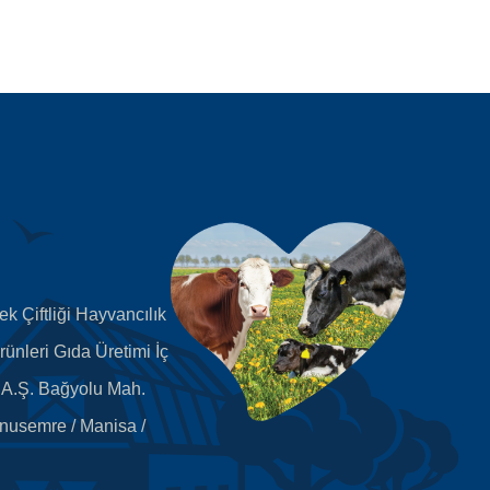
k Çiftliği Hayvancılık
rünleri Gıda Üretimi İç
. A.Ş. Bağyolu Mah.
nusemre / Manisa /